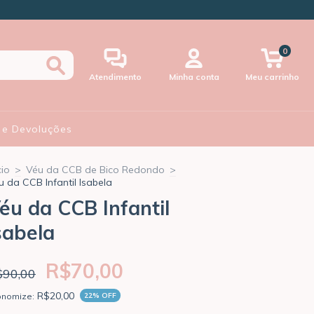
0
Atendimento
Minha conta
Meu carrinho
 e Devoluções
cio
>
Véu da CCB de Bico Redondo
>
u da CCB Infantil Isabela
éu da CCB Infantil
sabela
R$70,00
$90,00
R$20,00
onomize:
22
% OFF