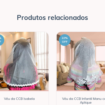
Produtos relacionados
%
22
%
F
OFF
Véu da CCB Isabela
Véu da CCB Infantil Manu 
Aplique