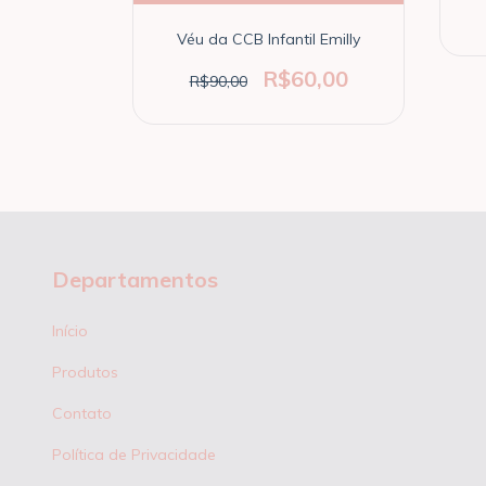
0,00
Véu da CCB Infantil Emilly
R$60,00
R$90,00
Departamentos
Início
Produtos
Contato
Política de Privacidade