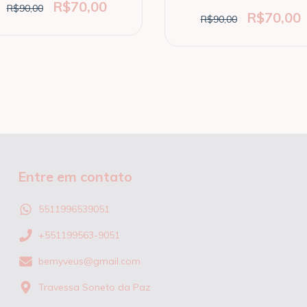
R$70,00
R$90,00
R$70,00
R$90,00
Entre em contato
5511996539051
+551199563-9051
bemyveus@gmail.com
Travessa Soneto da Paz