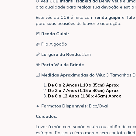
O
Véu CCB Infantil Isabela da Bemy Véus
é uma 
alta qualidade para realçar sua devoção e estilo
Este véu da
CCB
é feito com
renda guipir
e
Tule
para suas ocasiões de louvor e adoração.
🌸
Renda Guipir
🌿 Filo Algodão
📏
Largura da Renda:
3cm
💎
Porta Véu de Brinde
📐
Medidas Aproximadas do Véu:
3 Tamanhos Di
De 0 a 2 Anos (1.10 x 35cm) Aprox
De 3 a 7 Anos (1.15 x 40cm) Aprox
De 8 a 12 Anos (1.30 x 45cm) Aprox
🔸
Formatos Disponíveis:
Bico/Oval
Cuidados:
Lavar à mão com sabão neutro ou sabão de coco
esfregar. Passar a ferro morno sem contato dire