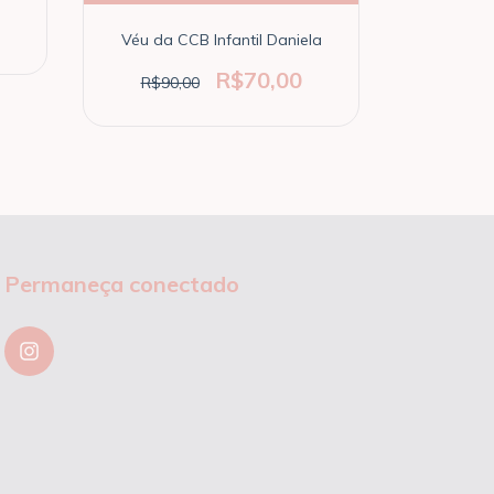
R$85
Véu da CCB Infantil Daniela
R$70,00
R$90,00
Permaneça conectado