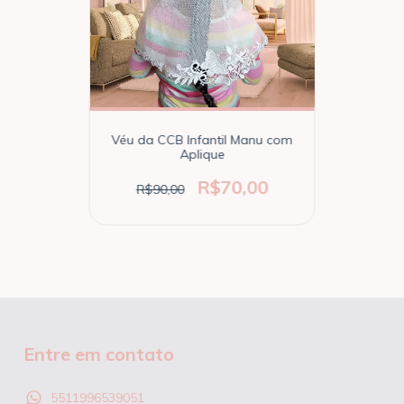
Véu da CCB Infantil Manu com
Aplique
R$70,00
R$90,00
Entre em contato
5511996539051