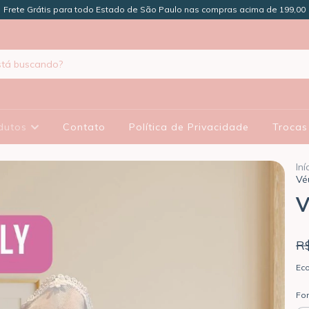
Frete Grátis para todo Estado de São Paulo nas compras acima de 199,00
dutos
Contato
Política de Privacidade
Trocas
Iní
Vé
V
R
Ec
Fo