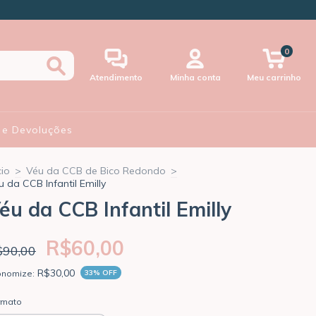
0
Atendimento
Minha conta
Meu carrinho
 e Devoluções
cio
>
Véu da CCB de Bico Redondo
>
u da CCB Infantil Emilly
éu da CCB Infantil Emilly
R$60,00
$90,00
R$30,00
onomize:
33
% OFF
rmato