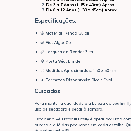
De 3 a 7 Anos (1.15 x 40cm) Aprox
De 8 a 12 Anos (1.30 x 45cm) Aprox
Especificações:
🌸
Material:
Renda Guipir
🌿
Fio:
Algodão
📏
Largura da Renda:
3 cm
💎
Porta Véu:
Brinde
📐
Medidas Aproximadas:
150 x 50 cm
🔸
Formatos Disponíveis:
Bico / Oval
Cuidados:
Para manter a qualidade e a beleza do véu Emill
uso de secadora e secar à sombra.
Escolher o Véu Infantil Emilly é optar por uma c
pureza e a fé das pequenas em cada detalhe. Q
das crianças! 🙏💖