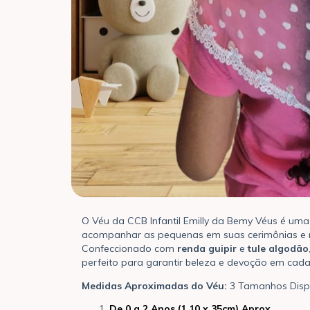
O Véu da CCB Infantil Emilly da Bemy Véus é um
acompanhar as pequenas em suas cerimônias e m
Confeccionado com
renda guipir
e
tule algodão
perfeito para garantir beleza e devoção em cada
Medidas Aproximadas do Véu:
3 Tamanhos Disp
De 0 a 2 Anos (1.10 x 35cm) Aprox