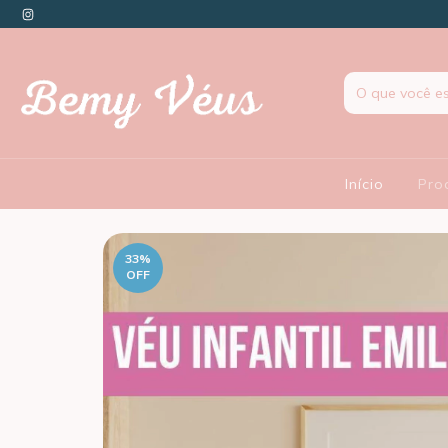
Início
Pro
33
%
OFF