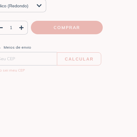
ALTERAR CEP
regas para o CEP:
Meios de envio
CALCULAR
o sei meu CEP