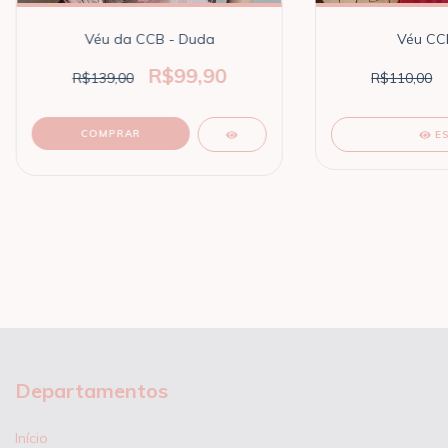
Véu da CCB - Duda
Véu CC
R$99,90
R$139,00
R$110,00
COMPRAR
E
Departamentos
Início